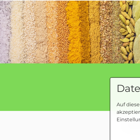
Date
Auf dies
akzeptie
Einstellu
AGB u