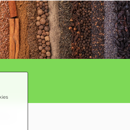
kies
essum